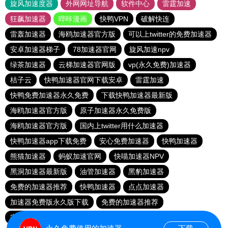
旋风加速度器
外网网址导航
软件中心
雷霆加速
狂飙加速器
哔咔漫画
快鸭VPN
破解快连
雷轰加速器
海鸥加速器官方版
可以上twitter的免费加速器
安卓加速器梯子
78加速器官网
旋风加速npv
绿茶加速器
云梯加速器官网版
vp(永久免费)加速器
桔子云
快鸭加速器官网下载安卓
雷霆加速
快鸭免费加速器永久免费
下载快鸭加速器最新版
海鸥加速器官方版
原子加速器永久免费版
海鸥加速器官方版
国内上twitter用什么加速器
快鸭加速器app下载免费
安心免费加速器
快鸭加速器
熊猫加速器
蚂蚁加速官网
快喵加速器NPV
黑洞加速器最新版
油管加速器
黑豹加速器
免费的加速器推荐
快鸭加速器
点点加速器
加速器免费版永久版下载
免费的加速器推荐
安心加速器下载官网
特价机场clash官网