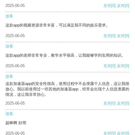
2025-06-05
支持
[0]
反对
[0]
游客
这款app的视频资源非常丰富，可以满足我不同的娱乐需求。
2025-06-05
支持
[0]
反对
[0]
游客
这款app的老师非常专业，教学水平很高，让我能够学到实用的知识。
2025-06-05
支持
[0]
反对
[0]
游客
这款加速器app的安全性很高，使用过程中不会泄露个人信息，这让我很
放心。我以前使用过一些其他的加速器app，经常会出现个人信息泄露的
情况，这让我非常担心。
2025-06-05
支持
[0]
反对
[0]
游客
超棒啊 好用
2025-06-05
支持
[0]
反对
[0]