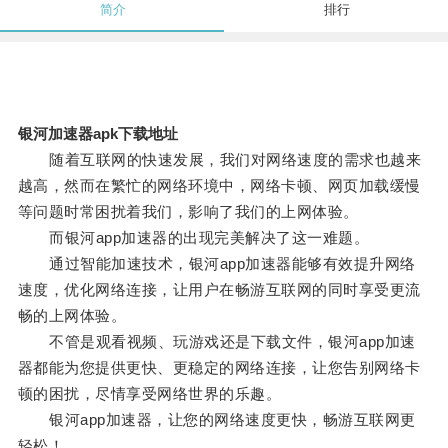
简介
排行
银河加速器apk下载地址
随着互联网的快速发展，我们对网络速度的需求也越来
越高，然而在繁忙的网络环境中，网络卡顿、网页加载缓慢
等问题时常困扰着我们，影响了我们的上网体验。
而银河app加速器的出现完美解决了这一难题。
通过智能加速技术，银河app加速器能够有效提升网络
速度，优化网络连接，让用户在畅游互联网的同时享受更流
畅的上网体验。
不管是观看视频、玩游戏还是下载文件，银河app加速
器都能为您提供更快、更稳定的网络连接，让您告别网络卡
顿的困扰，尽情享受网络世界的乐趣。
银河app加速器，让您的网络速度更快，畅游互联网更
轻松！。